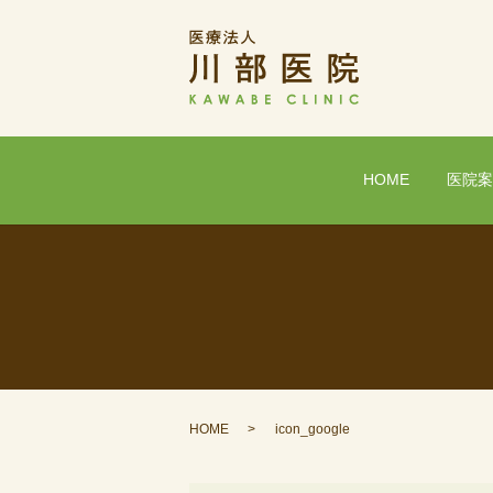
HOME
医院
HOME
icon_google