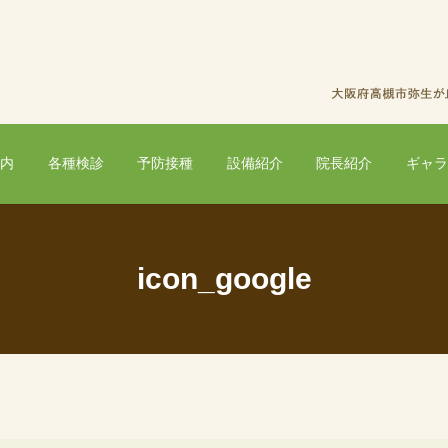
案内
各種検診
予防接種
設備紹介
院長紹介
ギャラ
icon_google