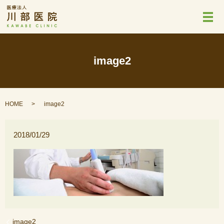
メ
image2
HOME
image2
2018/01/29
image2