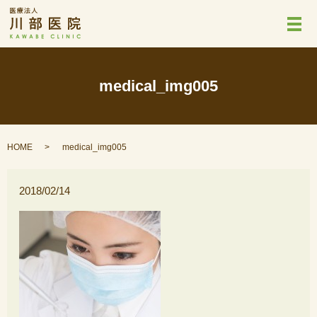
メ
medical_img005
HOME
medical_img005
2018/02/14